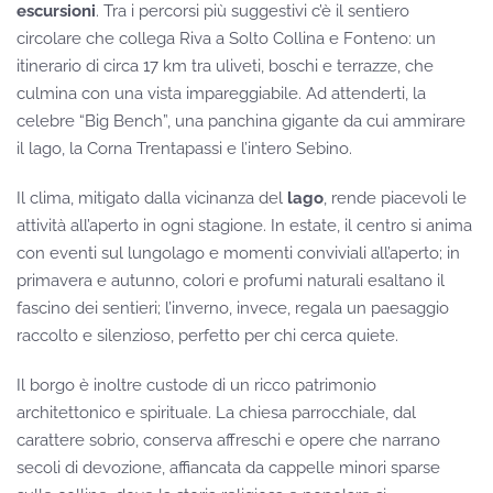
escursioni
. Tra i percorsi più suggestivi c’è il sentiero
circolare che collega Riva a Solto Collina e Fonteno: un
itinerario di circa 17 km tra uliveti, boschi e terrazze, che
culmina con una vista impareggiabile. Ad attenderti, la
celebre “Big Bench”, una panchina gigante da cui ammirare
il lago, la Corna Trentapassi e l’intero Sebino.
Il clima, mitigato dalla vicinanza del
lago
, rende piacevoli le
attività all’aperto in ogni stagione. In estate, il centro si anima
con eventi sul lungolago e momenti conviviali all’aperto; in
primavera e autunno, colori e profumi naturali esaltano il
fascino dei sentieri; l’inverno, invece, regala un paesaggio
raccolto e silenzioso, perfetto per chi cerca quiete.
Il borgo è inoltre custode di un ricco patrimonio
architettonico e spirituale. La chiesa parrocchiale, dal
carattere sobrio, conserva affreschi e opere che narrano
secoli di devozione, affiancata da cappelle minori sparse