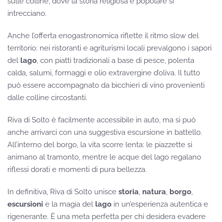
sulle colline, dove la storia religiosa e popolare si
intrecciano.
Anche l’offerta enogastronomica riflette il ritmo slow del
territorio: nei ristoranti e agriturismi locali prevalgono i sapori
del
lago
, con piatti tradizionali a base di pesce, polenta
calda, salumi, formaggi e olio extravergine d’oliva. Il tutto
può essere accompagnato da bicchieri di vino provenienti
dalle colline circostanti.
Riva di Solto è facilmente accessibile in auto, ma si può
anche arrivarci con una suggestiva escursione in battello.
All’interno del borgo, la vita scorre lenta: le piazzette si
animano al tramonto, mentre le acque del lago regalano
riflessi dorati e momenti di pura bellezza.
In definitiva, Riva di Solto unisce
storia
,
natura
,
borgo
,
escursioni
e la magia del
lago
in un’esperienza autentica e
rigenerante. È una meta perfetta per chi desidera evadere