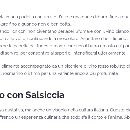
ola in una padella con un filo d'olio e una noce di burro fino a qu
solare fino a quando non è ben cotta.
quando i chicchi non diventano perlacei. Sfumare con il vino bianco 
 alla volta, continuando a mescolare. Aspettare che il liquido si
gliere la padella dal fuoco e mantecare con il burro rimasto e il 
di servire, per consentire ai sapori di intensificarsi ulteriormente.
sibilmente accompagnato da un bicchiere di vino rosso robusto che
 rosmarino o il timo per una variante ancora più profumata.
o con Salsiccia
 gustativa, ma anche un viaggio nella cultura italiana. Questo piat
 offrendo un'esperienza culinaria che soddisfa il corpo e l'anima. A