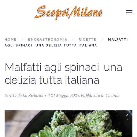
Skip to main content
HOME
ENOGASTRONOMIA
RICETTE
MALFATTI
AGLI SPINACI: UNA DELIZIA TUTTA ITALIANA
Malfatti agli spinaci: una
delizia tutta italiana
Scritto da La Redazione il
21 Maggio 2025
. Pubblicato in
Cucina
.