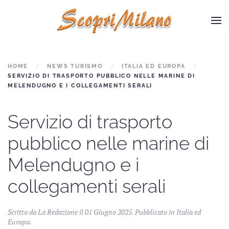
Skip to main content
HOME
NEWS TURISMO
ITALIA ED EUROPA
SERVIZIO DI TRASPORTO PUBBLICO NELLE MARINE DI
MELENDUGNO E I COLLEGAMENTI SERALI
Servizio di trasporto
pubblico nelle marine di
Melendugno e i
collegamenti serali
Scritto da La Redazione il
01 Giugno 2025
. Pubblicato in
Italia ed
Europa
.