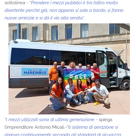
sottolinea - “
Prendere i mezzi pubblici è tra l’altro molto
divertente perché già, non appena si sale a bordo, si fanno
nuove amicizie e si dà il via alla serata”
.
“I
mezzi utilizzati sono di ultima generazione -
spiega
l’imprenditore Antonio Micali.-“I
l sistema di aerazione si
rinnova continuamente secondo gli standard di sicurezza