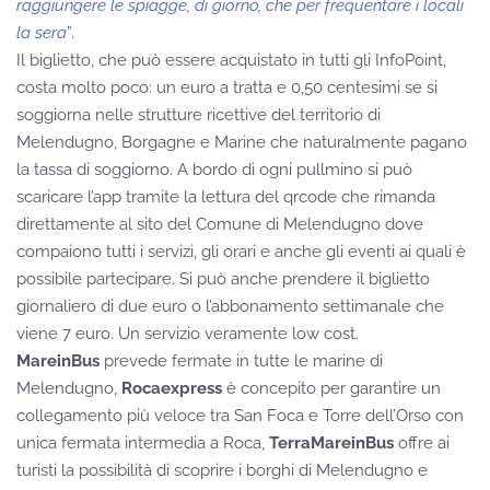
raggiungere le spiagge, di giorno, che per frequentare i locali
la sera
”.
Il biglietto, che può essere acquistato in tutti gli InfoPoint,
costa molto poco: un euro a tratta e 0,50 centesimi se si
soggiorna nelle strutture ricettive del territorio di
Melendugno, Borgagne e Marine che naturalmente pagano
la tassa di soggiorno. A bordo di ogni pullmino si può
scaricare l’app tramite la lettura del qrcode che rimanda
direttamente al sito del Comune di Melendugno dove
compaiono tutti i servizi, gli orari e anche gli eventi ai quali è
possibile partecipare. Si può anche prendere il biglietto
giornaliero di due euro o l’abbonamento settimanale che
viene 7 euro. Un servizio veramente low cost.
MareinBus
prevede fermate in tutte le marine di
Melendugno,
Rocaexpress
è concepito per garantire un
collegamento più veloce tra San Foca e Torre dell’Orso con
unica fermata intermedia a Roca,
TerraMareinBus
offre ai
turisti la possibilità di scoprire i borghi di Melendugno e