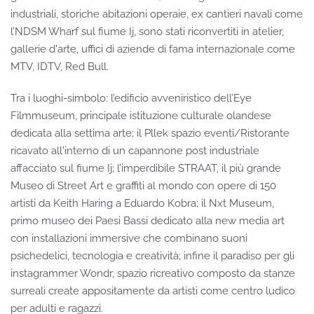
industriali, storiche abitazioni operaie, ex cantieri navali come
l’NDSM Wharf sul fiume Ij, sono stati riconvertiti in atelier,
gallerie d'arte, uffici di aziende di fama internazionale come
MTV, IDTV, Red Bull.
Tra i luoghi-simbolo: l’edificio avveniristico dell’Eye
Filmmuseum, principale istituzione culturale olandese
dedicata alla settima arte; il Pllek spazio eventi/Ristorante
ricavato all'interno di un capannone post industriale
affacciato sul fiume Ij; l’imperdibile STRAAT, il più grande
Museo di Street Art e graffiti al mondo con opere di 150
artisti da Keith Haring a Eduardo Kobra; il Nxt Museum,
primo museo dei Paesi Bassi dedicato alla new media art
con installazioni immersive che combinano suoni
psichedelici, tecnologia e creatività; infine il paradiso per gli
instagrammer Wondr, spazio ricreativo composto da stanze
surreali create appositamente da artisti come centro ludico
per adulti e ragazzi.