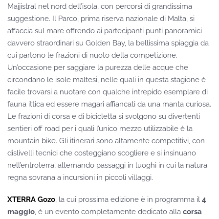
Majjistral nel nord dell’isola, con percorsi di grandissima
suggestione. Il Parco, prima riserva nazionale di Malta, si
affaccia sul mare offrendo ai partecipanti punti panoramici
davvero straordinari su Golden Bay, la bellissima spiaggia da
cui partono le frazioni di nuoto della competizione.
Un’occasione per saggiare la purezza delle acque che
circondano le isole maltesi, nelle quali in questa stagione è
facile trovarsi a nuotare con qualche intrepido esemplare di
fauna ittica ed essere magari affiancati da una manta curiosa.
Le frazioni di corsa e di bicicletta si svolgono su divertenti
sentieri off road per i quali l’unico mezzo utilizzabile è la
mountain bike. Gli itinerari sono altamente competitivi, con
dislivelli tecnici che costeggiano scogliere e si insinuano
nell’entroterra, alternando passaggi in luoghi in cui la natura
regna sovrana a incursioni in piccoli villaggi.
XTERRA Gozo
, la cui prossima edizione è in programma il
4
maggio
, è un evento completamente dedicato alla
corsa