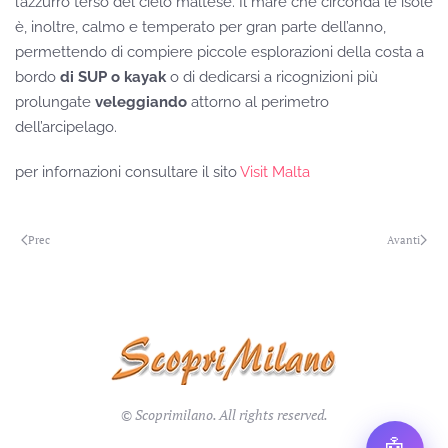
l’azzurro terso del cielo maltese. Il mare che circonda le isole
è, inoltre, calmo e temperato per gran parte dell’anno,
permettendo di compiere piccole esplorazioni della costa a
bordo
di SUP o kayak
o di dedicarsi a ricognizioni più
prolungate
veleggiando
attorno al perimetro
dell’arcipelago.
per infornazioni consultare il sito
Visit Malta
Prec
Avanti
© Scoprimilano. All rights reserved.