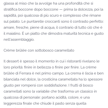
glassa al miso che la avvolge ha una profondità che si
stratifica boccone dopo boccone — prima la dolcezza, poi la
sapidità, poi qualcosa di più scuro e complesso che rimane
sul palato. Le puntarelle croccanti sono il contrasto perfetto:
amare, fresche, piene di acqua, il contrario di tutto ciò che è
il maialino. È un piatto che dimostra maturità tecnica e gusto
nell'assemblaggio.
Crème brûlée con sottobosco caramellato
Il dessert è spesso il momento in cui i ristoranti rivelano le
loro priorità: finire in bellezza o finire per finire. La crème
brûlée di Ferrara è nel primo campo. La crema è liscia e ben
bilanciata nel dolce, la crosticina caramellata ha lo spessore
giusto per rompersi con soddisfazione. I frutti di bosco
caramellati sono la variabile che trasforma un classico in
qualcosa di personale: portano acidità, colore, e una
leggerezza finale che chiude il pasto senza quella