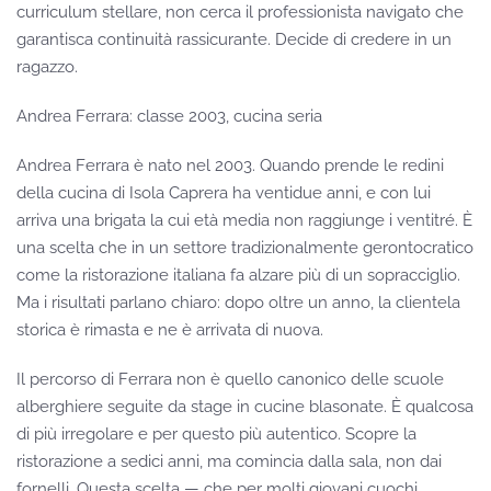
curriculum stellare, non cerca il professionista navigato che
garantisca continuità rassicurante. Decide di credere in un
ragazzo.
Andrea Ferrara: classe 2003, cucina seria
Andrea Ferrara è nato nel 2003. Quando prende le redini
della cucina di Isola Caprera ha ventidue anni, e con lui
arriva una brigata la cui età media non raggiunge i ventitré. È
una scelta che in un settore tradizionalmente gerontocratico
come la ristorazione italiana fa alzare più di un sopracciglio.
Ma i risultati parlano chiaro: dopo oltre un anno, la clientela
storica è rimasta e ne è arrivata di nuova.
Il percorso di Ferrara non è quello canonico delle scuole
alberghiere seguite da stage in cucine blasonate. È qualcosa
di più irregolare e per questo più autentico. Scopre la
ristorazione a sedici anni, ma comincia dalla sala, non dai
fornelli. Questa scelta — che per molti giovani cuochi